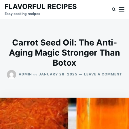
Skip
Search
FLAVORFUL RECIPES
to
for:
Easy cooking recipes
content
Carrot Seed Oil: The Anti-
Aging Magic Stronger Than
Botox
ON
on
ADMIN
JANUARY 28, 2025
LEAVE A COMMENT
CA
SE
OIL
TH
ANT
AG
MA
ST
TH
BO