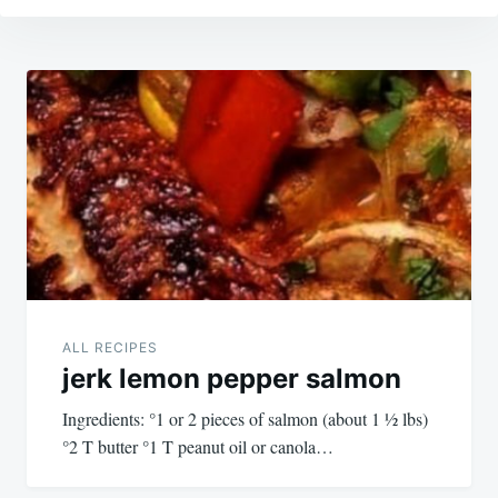
Post
navigation
ALL RECIPES
jerk lemon pepper salmon
Ingredients: °1 or 2 pieces of salmon (about 1 1⁄2 lbs)
°2 T butter °1 T peanut oil or canola…